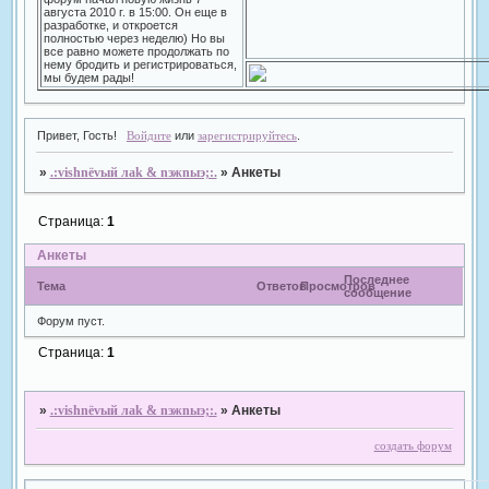
августа 2010 г. в 15:00. Он еще в
разработке, и откроется
полностью через неделю) Но вы
все равно можете продолжать по
нему бродить и регистрироваться,
мы будем рады!
Привет, Гость!
Войдите
или
зарегистрируйтесь
.
»
.:vishnёvый лak & nэжnыэ;:.
»
Анкеты
Страница:
1
Анкеты
Последнее
Тема
Ответов
Просмотров
сообщение
Форум пуст.
Страница:
1
»
.:vishnёvый лak & nэжnыэ;:.
»
Анкеты
создать форум