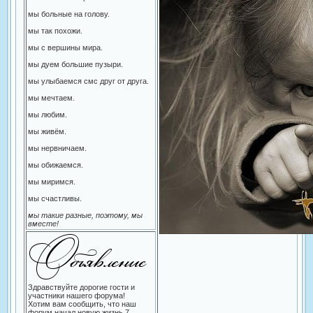
мы больные на голову.
мы так похожи.
мы с вершины мира.
мы дуем большие пузыри.
мы улыбаемся смс друг от друга.
мы мечтаем.
мы любим.
мы живём.
мы нервничаем.
мы обижаемся.
мы миримся.
мы счастливы.
мы такие разные, поэтому, мы
вместе!
Здравствуйте дорогие гости и
участники нашего форума!
Хотим вам сообщить, что наш
форум начал новую жизнь 7