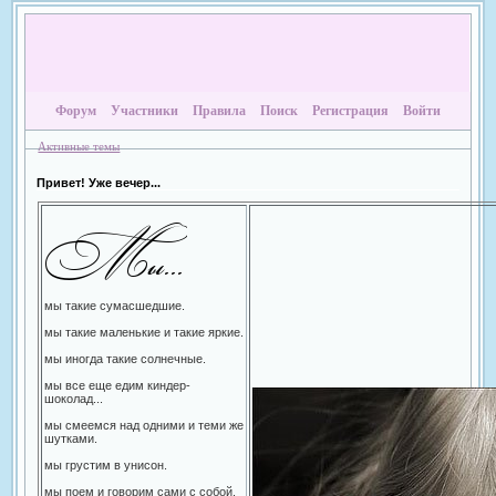
Форум
Участники
Правила
Поиск
Регистрация
Войти
Активные темы
Привет! Уже вечер...
мы такие сумасшедшие.
мы такие маленькие и такие яркие.
мы иногда такие солнечные.
мы все еще едим киндер-
шоколад...
мы смеемся над одними и теми же
шутками.
мы грустим в унисон.
мы поем и говорим сами с собой.